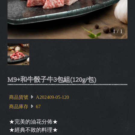
1
/
1
M9+和牛骰子牛3包組(120g/包)
商品貨號
A202409-05-120
商品庫存
67
★完美的油花分佈★
★經典不敗的料理★