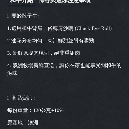
l 關於骰子牛:
1.選用和牛背肩，俗稱肩沙朗 (Chuck Eye Roll)
2.油花分布均勻，肉汁鮮甜並附有嚼勁
3. 新鮮原塊肉現切，絕非重組肉
4. 澳洲牧場新鮮直送，讓你在家也能享受到和牛的
滋味
l 商品資訊：
每份重量：120公克±10%
原產地：澳洲