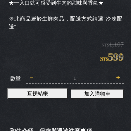
★一入口就可感受到牛肉的甜味與香氣★
※此商品屬於生鮮肉品，配送方式請選"冷凍配
送"
1,107
NT$
599
NT$
數量
直接結帳
加入購物車
和牛介紹
保存與退冰注意事項