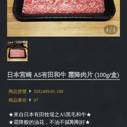
1
/
1
日本宮崎 A5有田和牛 霜降肉片 (100g/盒)
商品貨號
J202409-01-100
商品庫存
97
★來自日本有田牧場之A5黑毛和牛★
★霜降般的油花，不油不膩剛剛好★