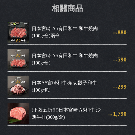
相關商品
日本宮崎 A5有田和牛 和牛燒肉 
880
NT$
(100g/盒)兩盒
日本宮崎 A5有田和牛 和牛燒肉 
590
NT$
(100g/盒)
日本A5宮崎和牛-角切骰子和牛 
299
NT$
(100g/包)
(下殺五折!!!)日本宮崎 A5和牛 沙
1,790
NT$
朗牛排(300g/盒)