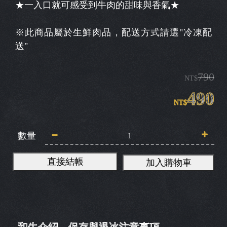
★一入口就可感受到牛肉的甜味與香氣★
※此商品屬於生鮮肉品，配送方式請選"冷凍配
送"
790
NT$
490
NT$
數量
直接結帳
加入購物車
和牛介紹
保存與退冰注意事項